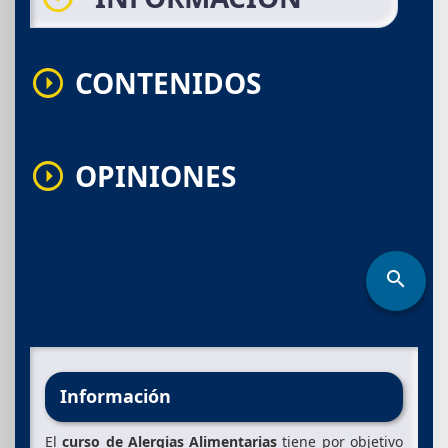
CONTENIDOS
arrow_drop_down_circle
OPINIONES
arrow_drop_down_circle
search
Información
El
curso de Alergias Alimentarias
tiene por objetivo