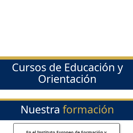
Cursos de Educación y
Orientación
Nuestra
formación
En el Instituto Europeo de Formación y