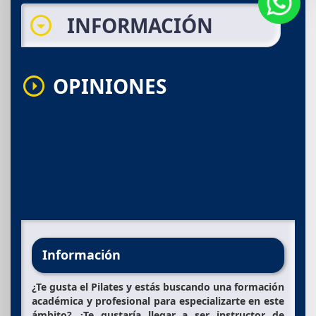
arrow_drop_down_circle
INFORMACIÓN
OPINIONES
arrow_drop_down_circle
Información
¿Te gusta el Pilates y estás buscando una formación
académica y profesional para especializarte en este
ámbito? ¿Te gustaría llegar a ser instructor de