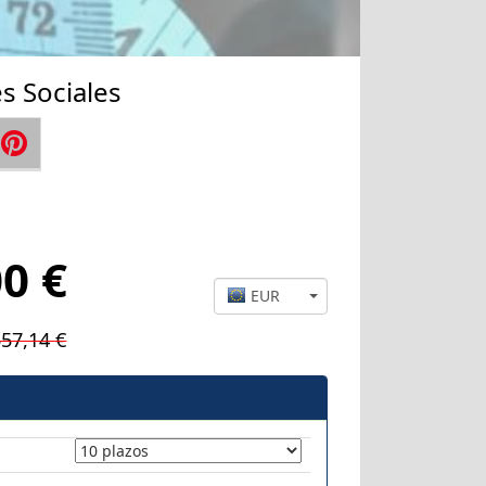
s Sociales
0 €
EUR
557,14 €