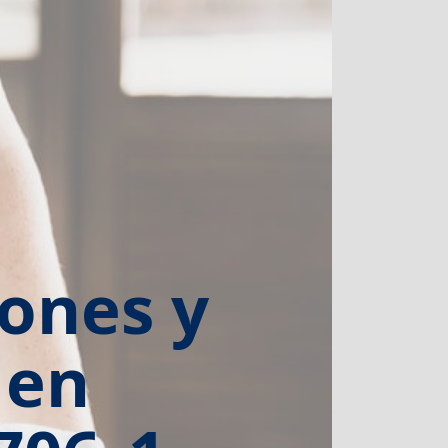
iones y
 en