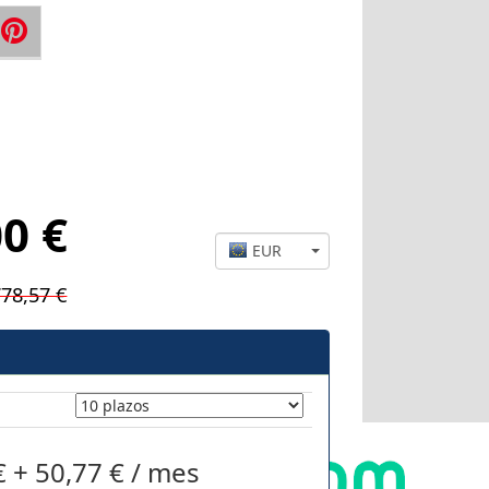
0 €
EUR
778,57 €
€ + 50,77 € / mes