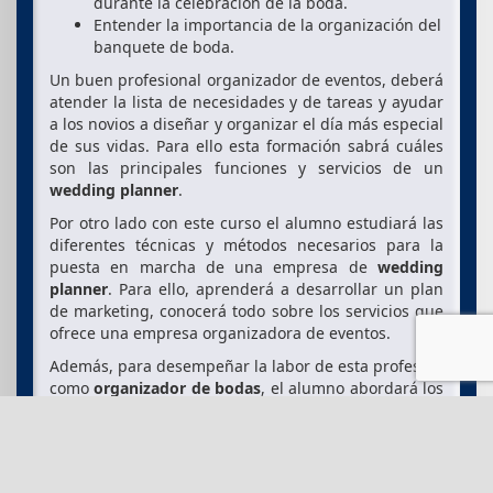
durante la celebración de la boda.
Entender la importancia de la organización del
banquete de boda.
Un buen profesional organizador de eventos, deberá
atender la lista de necesidades y de tareas y ayudar
a los novios a diseñar y organizar el día más especial
de sus vidas. Para ello esta formación sabrá cuáles
son las principales funciones y servicios de un
wedding planner
.
Por otro lado con este curso el alumno estudiará las
diferentes técnicas y métodos necesarios para la
puesta en marcha de una empresa de
wedding
planner
. Para ello, aprenderá a desarrollar un plan
de marketing, conocerá todo sobre los servicios que
ofrece una empresa organizadora de eventos.
Además, para desempeñar la labor de esta profesión
como
organizador de bodas
, el alumno abordará los
medios de captación de clientes y como mantener
una comunicación adecuada, así como saber diseñar
un presupuesto para el cliente y los pasos a llevar a
cabo tras su aceptación.