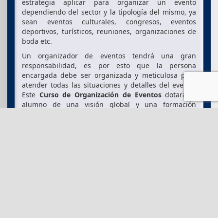
estrategia aplicar para organizar un evento
dependiendo del sector y la tipología del mismo, ya
sean eventos culturales, congresos, eventos
deportivos, turísticos, reuniones, organizaciones de
boda etc.
Un organizador de eventos tendrá una gran
responsabilidad, es por esto que la persona
encargada debe ser organizada y meticulosa para
atender todas las situaciones y detalles del evento.
Este
Curso de Organización de Eventos
dotará al
alumno de una visión global y una formación
interdisciplinar que le capacitan, para desarrollar su
labor profesional de manera independiente en
prácticamente todos los sectores de la industria y
potenciará su capacidad de organización,
seguimiento y evaluación del evento.
Con el
Curso de Organización de Eventos
, el alumno
estará preparado para llevar a cabo todo el proceso
de planificación y gestión de
un evento
,
desde el
diseño, el presupuesto, los servicios que deben
conseguirse, la invitación y confirmación de los
asistentes hasta la elección del lugar y la evaluación