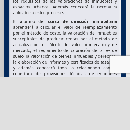
los requisitos de las valoraciones de inmuebles y
espacios urbanos. Además conocerá la normativa
aplicable a estos procesos.
El alumno del
curso de dirección inmobiliaria
aprenderá a calcular el valor de reemplazamiento
por el método de coste, la valoración de inmuebles
susceptibles de producir rentas por el método de
actualización, el cálculo del valor hipotecario y de
mercado, el reglamento de valoración de la ley de
suelo, la valoración de bienes inmuebles y derechos,
la elaboración de informes y certificados de tasación
y además conocerá todo lo relacionado con la
cobertura de provisiones técnicas de entidades
aseguradoras, la determinación del patrimonio
institucional de inversión colectiva o el patrimonio
inobiliario de los fondos de pensiones.
Este
curso de gestión inmobiliaria
da una formación
completa para que el estudiante sea capáz de
realizar un trabajo en el sector inmobiliario de
manera cualificada y profesional. El curso incluye la
versión completa del programa
TASA PLUS
,
referente para la tasación inmobiliaria.