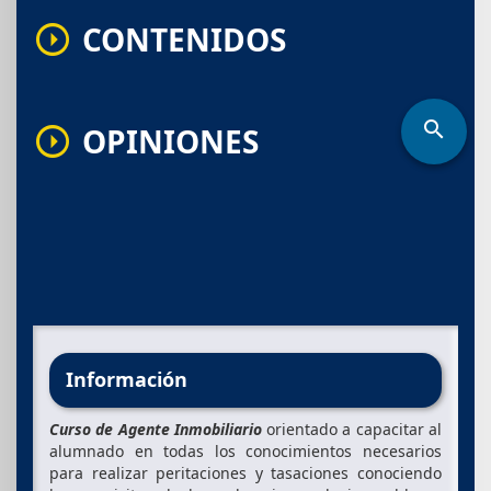
CONTENIDOS
arrow_drop_down_circle
search
OPINIONES
arrow_drop_down_circle
Información
Curso de Agente Inmobiliario
orientado a capacitar al
alumnado en todas los conocimientos necesarios
para realizar peritaciones y tasaciones conociendo