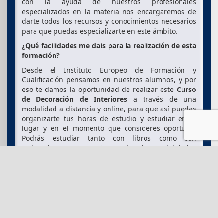
con la ayuda de nuestros profesionales
especializados en la materia nos encargaremos de
darte todos los recursos y conocimientos necesarios
para que puedas especializarte en este ámbito.
¿Qué facilidades me dais para la realización de esta
formación?
Desde el Instituto Europeo de Formación y
Cualificación pensamos en nuestros alumnos, y por
eso te damos la oportunidad de realizar este
Curso
de Decoración de Interiores
a través de una
modalidad a distancia y online, para que así puedas
organizarte tus horas de estudio y estudiar en el
lugar y en el momento que consideres oportuno.
Podrás estudiar tanto con libros como con
ordenador, ya que gracias a estas dos modalidades
te facilitaremos el contenido del curso a través de la
plataforma virtual y también te mandaremos los
libros a casa, para que así puedas estudiar de la
manera que más te guste.
¿Qué metodología de estudio se sigue a lo largo de
esta formación?