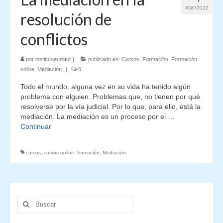
AGO 2022
resolución de
conflictos
por
institutoeurofor
|
publicado en:
Cursos
,
Formación
,
Formación
online
,
Mediación
|
0
Todo el mundo, alguna vez en su vida ha tenido algún
problema con alguien. Problemas que, no tienen por qué
resolverse por la vía judicial. Por lo que, para ello, está la
mediación. La mediación es un proceso por el …
Continuar
cursos
,
cursos online
,
formación
,
Mediación
Buscar
por: